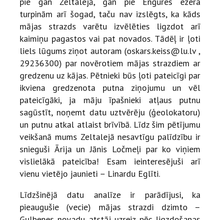
pie gan Zeltalejā, gan pie Engures ezera
turpinām arī šogad, taču nav izslēgts, ka kāds
mājas strazds varētu izvēlēties ligzdot arī
kaimiņu pagastos vai pat novados. Tādēļ ir ļoti
liels lūgums ziņot autoram (oskars.keiss@lu.lv ,
29236300) par novērotiem mājas strazdiem ar
gredzenu uz kājas. Pētnieki būs ļoti pateicīgi par
ikviena gredzenota putna ziņojumu un vēl
pateicīgāki, ja māju īpašnieki atļaus putnu
sagūstīt, noņemt datu uztvērēju (ģeolokatoru)
un putnu atkal atlaist brīvībā. Līdz šim pētījumu
veikšanā mums Zeltalejā nesavtīgu palīdzību ir
snieguši Ārija un Jānis Ločmeļi par ko viņiem
vislielākā pateicība! Esam ieinteresējuši arī
vienu vietējo jaunieti – Linardu Eglīti.
Līdzšinējā datu analīze ir parādījusi, ka
pieaugušie (vecie) mājas strazdi dzimto –
Gulbenes novadu atstāj uzreiz pēc ligzdošanas