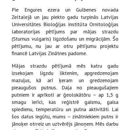
Pie Engures ezera un Gulbenes novada
Zeltalejā un jau piekto gadu turpinās Latvijas
Universitātes Bioloģijas institūta Ornitoloģijas
laboratorijas pētījums par mājas strazdu
(Sturnus vulgaris) ligzdošanu un migrācijām. Šo
pētījumu, nu jau ar otru pētījumu projektu
financē Latvijas Zinātnes padome.
Mājas strazdu pētījumā mēs katru gadu
izsekojam ligzdu liktenim, apgredzenojam
mazuļus, kā arī ķeram un gredzenojam
pieaugušos putnus. Daļa no pieaugušajiem
putniem ir aprīkoti ar ģeolokātōru – ap 1,5 g
smagu ierīci, kas reģistrē gaismu, gaisa
spiedienu, temperatūru un putna aktivitāti. Lai
šos datus iegūtu, mums – zinātniekiem putns ir
jānoķer otrreiz un uztvērējs jānoņem. Mēs darbu