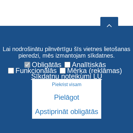
Lai nodrošinātu pilnvērtīgu šīs vietnes lietošanas
pieredzi, mēs izmantojam sīkdatnes.
Obligātās
Analītiskās
Funkcionālās
Mērķa (reklāmas)
Sīkdatņu noteikumi LU
Piekrist visam
Pielāgot
Apstiprināt obligātās
© 2026 Latvijas Universitāte. Visas tiesības aizsargātas
Sīkdatnes