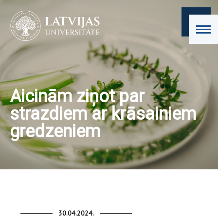
Aicinām ziņot par
strazdiem ar krāsainiem
gredzeniem
30.04.2024.