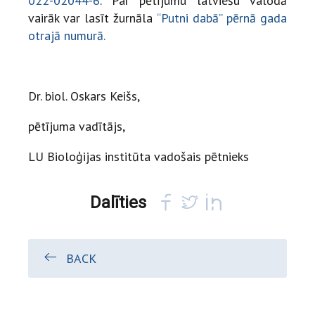
022-02044-6
. Par pētījumu latviešu valodā
vairāk var lasīt žurnāla
“Putni dabā” pērnā gada
otrajā numurā.
Dr. biol. Oskars Keišs,
pētījuma vadītājs,
LU Bioloģijas institūta vadošais pētnieks
Dalīties
BACK