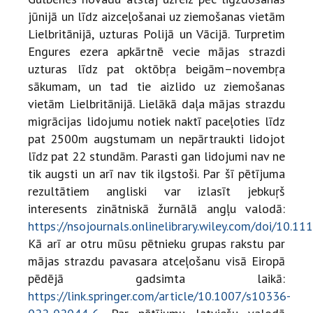
jūnijā un līdz aizceļošanai uz ziemošanas vietām
Lielbritānijā, uzturas Polijā un Vācijā. Turpretim
Engures ezera apkārtnē vecie mājas strazdi
uzturas līdz pat oktōbŗa beigām–novembŗa
sākumam, un tad tie aizlido uz ziemošanas
vietām Lielbritānijā. Lielākā daļa mājas strazdu
migrācijas lidojumu notiek naktī paceļoties līdz
pat 2500m augstumam un nepārtraukti lidojot
līdz pat 22 stundām. Parasti gan lidojumi nav ne
tik augsti un arī nav tik ilgstoši. Par šī pētījuma
rezultātiem angliski var izlasīt jebkuŗš
interesents zinātniskā žurnālā angļu valodā:
https://nsojournals.onlinelibrary.wiley.com/doi/10.11
Kā arī ar otru mūsu pētnieku grupas rakstu par
mājas strazdu pavasara atceļošanu visā Eiropā
pēdējā gadsimta laikā:
https://link.springer.com/article/10.1007/s10336-