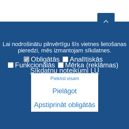
Lai nodrošinātu pilnvērtīgu šīs vietnes lietošanas
pieredzi, mēs izmantojam sīkdatnes.
Obligātās
Analītiskās
Funkcionālās
Mērķa (reklāmas)
Sīkdatņu noteikumi LU
Piekrist visam
Pielāgot
Apstiprināt obligātās
© 2026 Latvijas Universitāte. Visas tiesības aizsargātas
Sīkdatnes