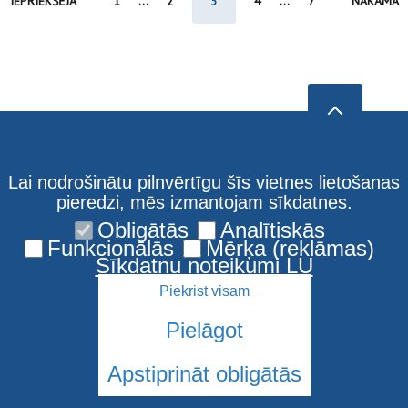
IEPRIEKŠĒJĀ
1
...
2
3
4
...
7
NĀKAMĀ
Lai nodrošinātu pilnvērtīgu šīs vietnes lietošanas
pieredzi, mēs izmantojam sīkdatnes.
Obligātās
Analītiskās
Funkcionālās
Mērķa (reklāmas)
Sīkdatņu noteikumi LU
Piekrist visam
Pielāgot
Apstiprināt obligātās
© 2026 Latvijas Universitāte. Visas tiesības aizsargātas